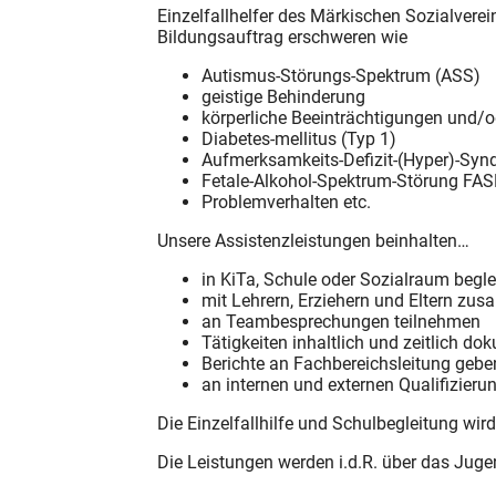
Einzelfallhelfer des Märkischen Sozialvere
Bildungsauftrag erschweren wie
Autismus-Störungs-Spektrum (ASS)
geistige Behinderung
körperliche Beeinträchtigungen und/o
Diabetes-mellitus (Typ 1)
Aufmerksamkeits-Defizit-(Hyper)-Sy
Fetale-Alkohol-Spektrum-Störung FA
Problemverhalten etc.
Unsere Assistenzleistungen beinhalten…
in KiTa, Schule oder Sozialraum begle
mit Lehrern, Erziehern und Eltern zu
an Teambesprechungen teilnehmen
Tätigkeiten inhaltlich und zeitlich do
Berichte an Fachbereichsleitung gebe
an internen und externen Qualifizieru
Die Einzelfallhilfe und Schulbegleitung wir
Die Leistungen werden i.d.R. über das Jugen