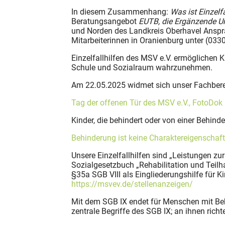
In diesem Zusammenhang:
Was ist Einzelf
Beratungsangebot
EUTB, die
Ergänzende U
und Norden des Landkreis Oberhavel Anspra
Mitarbeiterinnen in Oranienburg unter (033
Einzelfallhilfen des MSV e.V. ermöglichen 
Schule und Sozialraum wahrzunehmen.
Am 22.05.2025 widmet sich unser Fachbere
Tag der offenen Tür des MSV e.V., FotoDok
Kinder, die behindert oder von einer Behind
Behinderung ist keine Charaktereigenschaf
Unsere Einzelfallhilfen sind „Leistungen z
Sozialgesetzbuch „Rehabilitation und Teilh
§35a SGB VIII als Eingliederungshilfe für 
https://msvev.de/stellenanzeigen/
Mit dem SGB IX endet für Menschen mit Be
zentrale Begriffe des SGB IX; an ihnen richt