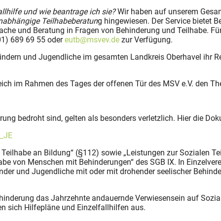
allhilfe und wie beantrage ich sie?
Wir haben auf unserem Gesa
nabhängige Teilhabeberatun
g hingewiesen. Der Service bietet 
che und Beratung in Fragen von Behinderung und Teilhabe. Für 
01) 689 69 55 oder
eutb@msvev.de
zur Verfügung.
Kindern und Jugendliche im gesamten Landkreis Oberhavel ihr Re
ich im Rahmen des Tages der offenen Tür des MSV e.V. den T
erung bedroht sind, gelten als besonders verletzlich. Hier die D
t_JE
ur Teilhabe an Bildung“ (§112) sowie „Leistungen zur Sozialen 
abe von Menschen mit Behinderungen“ des SGB IX. In Einzelverein
Kinder und Jugendliche mit oder mit drohender seelischer Behind
hinderung das Jahrzehnte andauernde Verwiesensein auf Sozial
en sich Hilfepläne und Einzelfallhilfen aus.