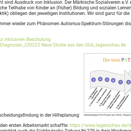
 sind Ausdruck von Inklusion. Der Märkische Sozialverein e.V. 
iche Teilhabe von Kinder an (früher) Bildung und sozialen Lerne
ik) obliegen den jeweiligen Institutionen. Wir sind ganz für die
wir immer wieder zum Phänomen Autismus-Spektrum-Störungen dis
zur inklusiven Beschulung
-Diagnosen_230223 Neue Studie aus den USA_tagesschau.de
scheidungsfindung in der Hilfeplanung:
den ersten Arbeitsmarkt schaffte:
https://www.tagesschau.de/m
richtet auch die Süddeutsche Zeitung Nr.279 in ihrer Woche