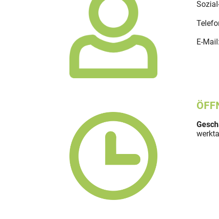
Sozia
Telefo
E-Mail
ÖFF
Geschä
werkta