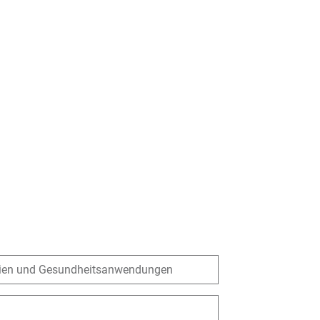
edien und Gesundheitsanwendungen
m der 1. Etage