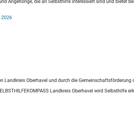
nd Angehörige, die an Selbsthilfe interessiert sind und bietet 
i 2026
 den Landkreis Oberhavel und durch die Gemeinschaftsförderun
 SELBSTHILFEKOMPASS Landkreis Oberhavel wird Selbsthilfe erklä