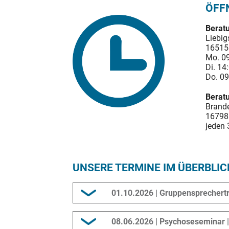
ÖFF
Beratu
Liebigs
16515
Mo. 09
Di. 14
Do. 09
Beratu
Brande
16798 
jeden 
UNSERE TERMINE IM ÜBERBLIC
01.10.2026 | Gruppensprechertr
Veranstaltungsort: Märkischer So
08.06.2026 | Psychoseseminar 